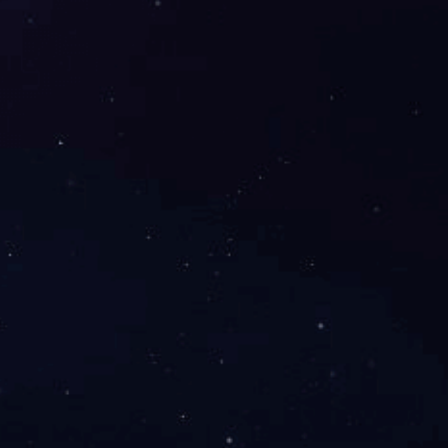
| 买球投注平台 |