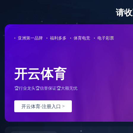
按产品范围分类
首页
开云体育AP