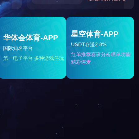
体压力变送器
温度压力一体变送器
压一起测量
温压一体式压力变送器