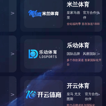
传感器/变送器
>
温压一体式压力传感器变送器
>
感器变送器