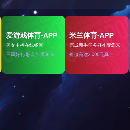
SUAY18温压一体式变送器
温度液位一体式变送器
熔
温度压力一体传感器
温压一体测量
温